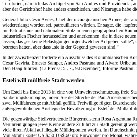
Territorien, nämlich das Archipel von San Andres und Providencia, an
aber der Gerichtshof habe anders entschieden, und Nicaragua habe di
General Julio Cesar Aviles, Chef der nicaraguanischen Armee, der auc
wiedererlangt worden sei, patrouillieren würden. Er sagte, die „tapf
mit Patriotismus und nationalem Stolz in jenen geographischen Räume
industriellen Fischer herausstellen und anerkennen, die in diese neue
lassen, das „es keine Belästigungen irgendwelcher Art geben sollte“, 
betreten hätten, aber dass „sie in der Gegend gewesen sind.“
In der Zwischenzeit forderte ein Ausschuss des Kolumbianischen Kongr
Cesar Gaviria, Ernesto Samper, Andres Pastrana und Alvaro Uribe au
Den Haag führten. (La Prensa: 5., 7., 9.Dezember); Informe Pastran:
Estelí will müllfreie Stadt werden
Um Estelí bis Ende 2013 in eine von Umweltverschmutzung freie Stad
Säuberungskampagne, indem Sie der Strecke der Pan-Amerikanischen 
zwei Müllfahrzeuge mit Abfall gefüllt. Freiwillige rügten Busreisende
außergewöhnlichen Anstiegs der Bevölkerung in Estelí der Müllabfuhr
Die gegenwärtige Stellvertretende Bürgermeisterin Rosa Argentina R
Verunreinigungen jeweils eine andere Zufuhrt zur Stadt gereinigt wer
viele ihren Abfall auf illegale Mülldeponien werfen. Im Durchschnitt
Müllabfuhr kostet US $.50-US$.60 pro Einwohner pro Monat, währe