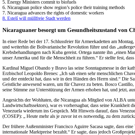
5. Energy Ministers commit to biofuels
6. Nicaraguan police show region’s police their training methods
7. Nicaragua advances the rights of domestic workers
8. Estelí will müllfreie Stadt werden
Nicaraguaner besorgt um Gesundheitszustand von C
In einer Rede bei der 17. Schlussfeier für Armeekadetten am Montag,
und weiterhin die Bolivarianische Revolution führe und das „außerge
Krebsbehandlungen nach Kuba gereist. Ortega nannte ihn „einen Mann
unser Amerika und für die Menschheit zu führen.“ Er stellte fest, da
Kardinal Miguel Obando y Bravo las seine Sonntagsmesse in der kat
Erzbischof Leopoldo Brenes: „Ich sah einen sehr menschlichen Chavez
und der entdeckt hat, dass wir in den Händen des Herrn sind.“ Die Sa
Geistliche anwesend waren, um für Chavez zu beten. Bosco Castillo, 
seine Stimme zur Unterstützung der Armen erhoben hat, und jetzt, au
Angesichts der Wohltaten, die Nicaragua als Mitglied von ALBA unt
Landwirtschaftssektors), war es vorhersagbar, dass seine Krankheit 
Venezuela wiederum ins Gespräch. Mit Hinweis darauf, dass Venezuel
(COSEP): „ Heute mehr als je zuvor ist es notwendig, zu dem zurück
Der frühere Außenminister Francisco Aguirre Sacasa sagte, dass eine
internationale Marktpreise bezahlt.“ Er sagte, dass jedoch Großprojek