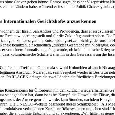
s ohne Chavez geben könne. Ramos sagte, dass der Vizepräsident Nicol
ssreichen Ländern habe, während er fest an die Politik Chavez glaube
s Internationalen Gerichtshofes anzuerkennen
ohnern der Inseln San Andres und Providencia, dass er erst zulassen w
 Rechte wiederhergestellt und für die Zukunft garantiert sähen. Die 
icaragua. Santos sagte, die Entscheidung sei „ein Schlag, der uns ins 
näle benutzen, einschließlich „direkter Gespräche mit Nicaragua, oder d
 er von einem Journalisten gefragt wurde, ob kolumbianische Kriegssch
on, dass kolumbianische Schiffe weiterhin in den Gewässern um die Ins
 auf einem Treffen in Guatemala sowohl Kolumbien als auch Nicaragua
en legitimen Anspruch Nicaraguas, sein Seegebiet wieder in Besitz zu 
nnen. PARLACEN drängte die zwei Länder, die friedlichen Beziehungen
e Konzessionen für Ölförderung in den kürzlich wiedererhaltenen Gew
ua standgehalten hat, dann ist es im Kampf, die Umwelt, die Flüsse, di
igungskurses der Armee gemacht wurde, kam Stunden, nachdem Energiemi
bohren. Die UNESCO-Website beschreibt dieses Schutzgebiet: „Als Meer
produktiven verbundenen Korallenriffökosystemen umgeben sind.“ In 
 habe, die endgültige Entscheidung zu akzeptieren. „Wir hätten es gern