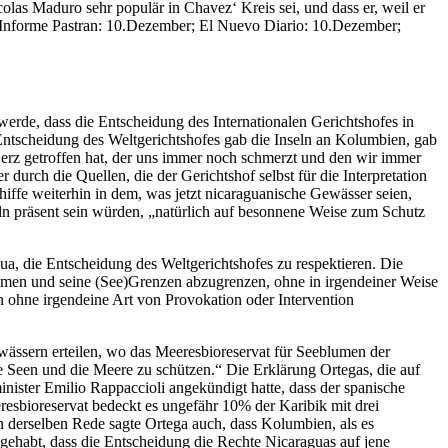
as Maduro sehr populär in Chavez‘ Kreis sei, und dass er, weil er
. (Informe Pastran: 10.Dezember; El Nuevo Diario: 10.Dezember;
erde, dass die Entscheidung des Internationalen Gerichtshofes in
Entscheidung des Weltgerichtshofes gab die Inseln an Kolumbien, gab
Herz getroffen hat, der uns immer noch schmerzt und den wir immer
urch die Quellen, die der Gerichtshof selbst für die Interpretation
iffe weiterhin in dem, was jetzt nicaraguanische Gewässer seien,
eln präsent sein würden, „natürlich auf besonnene Weise zum Schutz
, die Entscheidung des Weltgerichtshofes zu respektieren. Die
nehmen und seine (See)Grenzen abzugrenzen, ohne in irgendeiner Weise
 ohne irgendeine Art von Provokation oder Intervention
ässern erteilen, wo das Meeresbioreservat für Seeblumen der
e Seen und die Meere zu schützen.“ Die Erklärung Ortegas, die auf
nister Emilio Rappaccioli angekündigt hatte, dass der spanische
esbioreservat bedeckt es ungefähr 10% der Karibik mit drei
derselben Rede sagte Ortega auch, dass Kolumbien, als es
e gehabt, dass die Entscheidung die Rechte Nicaraguas auf jene