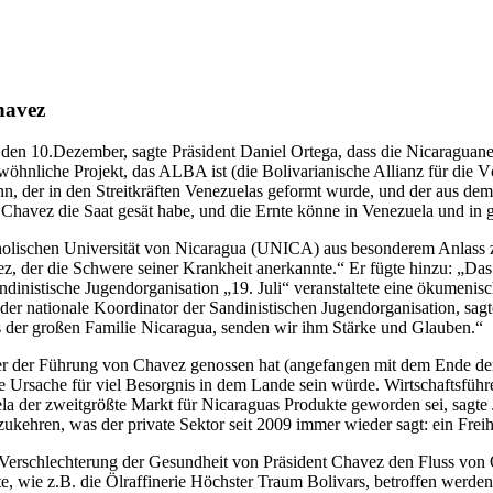
havez
 den 10.Dezember, sagte Präsident Daniel Ortega, dass die Nicaraguane
wöhnliche Projekt, das ALBA ist (die Bolivarianische Allianz für die 
, der in den Streitkräften Venezuelas geformt wurde, und der aus dem
ss Chavez die Saat gesät habe, und die Ernte könne in Venezuela und in
holischen Universität von Nicaragua (UNICA) aus besonderem Anlass 
, der die Schwere seiner Krankheit anerkannte.“ Er fügte hinzu: „Das 
ndinistische Jugendorganisation „19. Juli“ veranstaltete eine ökumenis
der nationale Koordinator der Sandinistischen Jugendorganisation, sag
s der großen Familie Nicaragua, senden wir ihm Stärke und Glauben.“
er der Führung von Chavez genossen hat (angefangen mit dem Ende der 
die Ursache für viel Besorgnis in dem Lande sein würde. Wirtschaftsf
a der zweitgrößte Markt für Nicaraguas Produkte geworden sei, sagte
zukehren, was der private Sektor seit 2009 immer wieder sagt: ein Fr
 Verschlechterung der Gesundheit von Präsident Chavez den Fluss von Ö
te, wie z.B. die Ölraffinerie Höchster Traum Bolivars, betroffen werde