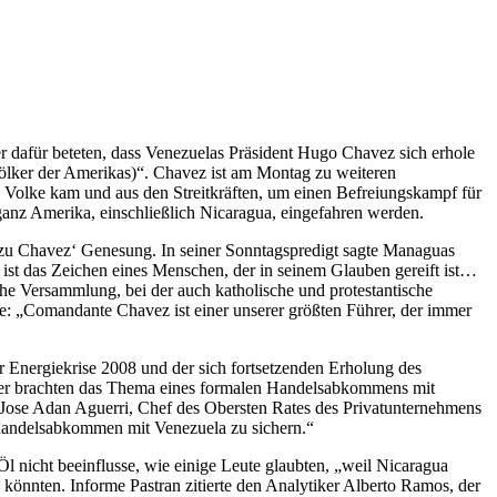
r dafür beteten, dass Venezuelas Präsident Hugo Chavez sich erhole
Völker der Amerikas)“. Chavez ist am Montag zu weiteren
 Volke kam und aus den Streitkräften, um einen Befreiungskampf für
 ganz Amerika, einschließlich Nicaragua, eingefahren werden.
zu Chavez‘ Genesung. In seiner Sonntagspredigt sagte Managuas
ist das Zeichen eines Menschen, der in seinem Glauben gereift ist…
che Versammlung, bei der auch katholische und protestantische
te: „Comandante Chavez ist einer unserer größten Führer, der immer
Energiekrise 2008 und der sich fortsetzenden Erholung des
ührer brachten das Thema eines formalen Handelsabkommens mit
 Jose Adan Aguerri, Chef des Obersten Rates des Privatunternehmens
eihandelsabkommen mit Venezuela zu sichern.“
l nicht beeinflusse, wie einige Leute glaubten, „weil Nicaragua
n könnten. Informe Pastran zitierte den Analytiker Alberto Ramos, der