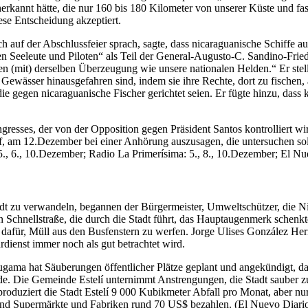
erkannt hätte, die nur 160 bis 180 Kilometer von unserer Küste und fas
ese Entscheidung akzeptiert.
h auf der Abschlussfeier sprach, sagte, dass nicaraguanische Schiffe a
eren Seeleute und Piloten“ als Teil der General-Augusto-C. Sandino-Fr
n (mit) derselben Überzeugung wie unsere nationalen Helden.“ Er stell
n Gewässer hinausgefahren sind, indem sie ihre Rechte, dort zu fischen
die gegen nicaraguanische Fischer gerichtet seien. Er fügte hinzu, dass
esses, der von der Opposition gegen Präsident Santos kontrolliert wir
f, am 12.Dezember bei einer Anhörung auszusagen, die untersuchen sol
 5., 6., 10.Dezember; Radio La Primerísima: 5., 8., 10.Dezember; El N
t zu verwandeln, begannen der Bürgermeister, Umweltschützer, die Nic
Schnellstraße, die durch die Stadt führt, das Hauptaugenmerk schenk
 dafür, Müll aus den Busfenstern zu werfen. Jorge Ulises González Hern
dienst immer noch als gut betrachtet wird.
ugama hat Säuberungen öffentlicher Plätze geplant und angekündigt, 
de. Die Gemeinde Estelí unternimmt Anstrengungen, die Stadt sauber zu
 produziert die Stadt Estelí 9 000 Kubikmeter Abfall pro Monat, aber n
nd Supermärkte und Fabriken rund 70 US$ bezahlen. (El Nuevo Diari