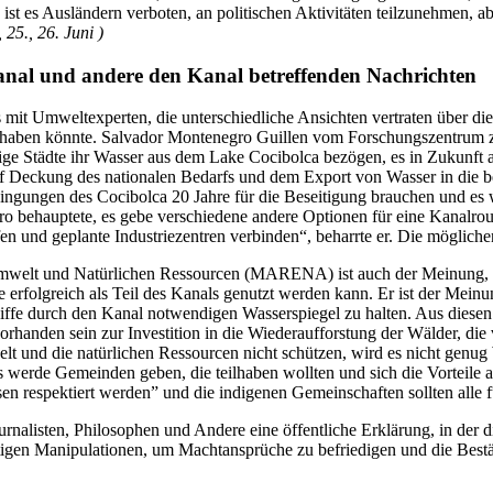
ist es Ausländern verboten, an politischen Aktivitäten teilzunehmen, a
 25., 26. Juni )
nal und andere den Kanal betreffenden Nachrichten
s mit Umweltexperten, die unterschiedliche Ansichten vertraten über d
s haben könnte. Salvador Montenegro Guillen vom Forschungszentrum 
Städte ihr Wasser aus dem Lake Cocibolca bezögen, es in Zukunft ab
f Deckung des nationalen Bedarfs und dem Export von Wasser in die b
ingungen des Cocibolca 20 Jahre für die Beseitigung brauchen und es
ehauptete, es gebe verschiedene andere Optionen für eine Kanalroute
n und geplante Industriezentren verbinden“, beharrte er. Die möglichen
r Umwelt und Natürlichen Ressourcen (MARENA) ist auch der Meinung, 
 erfolgreich als Teil des Kanals genutzt werden kann. Er ist der Meinu
hiffe durch den Kanal notwendigen Wasserspiegel zu halten. Aus dies
rhanden sein zur Investition in die Wiederaufforstung der Wälder, di
welt und die natürlichen Ressourcen nicht schützen, wird es nicht ge
s werde Gemeinden geben, die teilhaben wollten und sich die Vorteile
ssen respektiert werden” und die indigenen Gemeinschaften sollten alle 
Journalisten, Philosophen und Andere eine öffentliche Erklärung, in de
chtigen Manipulationen, um Machtansprüche zu befriedigen und die Best