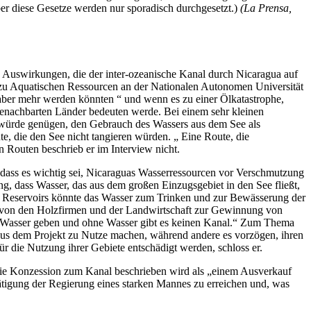
ber diese Gesetze werden nur sporadisch durchgesetzt.)
(La Prensa,
ie Auswirkungen, die der inter-ozeanische Kanal durch Nicaragua auf
zu Aquatischen Ressourcen an der Nationalen Autonomen Universität
er mehr werden könnten “ und wenn es zu einer Ölkatastrophe,
enachbarten Länder bedeuten werde. Bei einem sehr kleinen
 würde genügen, den Gebrauch des Wassers aus dem See als
, die den See nicht tangieren würden. „ Eine Route, die
 Routen beschrieb er im Interview nicht.
dass es wichtig sei, Nicaraguas Wasserressourcen vor Verschmutzung
ng, dass Wasser, das aus dem großen Einzugsgebiet in den See fließt,
en Reservoirs könnte das Wasser zum Trinken und zur Bewässerung der
e von den Holzfirmen und der Landwirtschaft zur Gewinnung von
nug Wasser geben und ohne Wasser gibt es keinen Kanal.“ Zum Thema
 aus dem Projekt zu Nutze machen, während andere es vorzögen, ihren
für die Nutzung ihrer Gebiete entschädigt werden, schloss er.
r die Konzession zum Kanal beschrieben wird als „einem Ausverkauf
ätigung der Regierung eines starken Mannes zu erreichen und, was