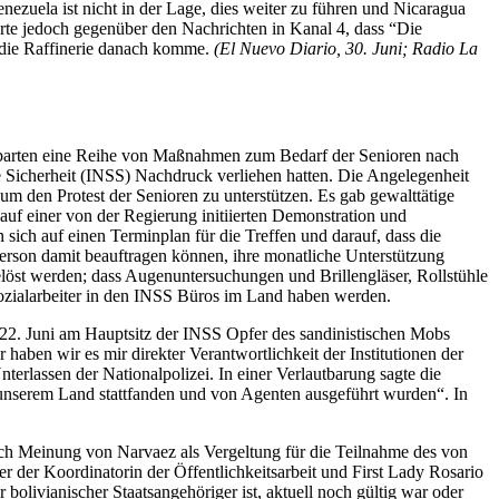
nezuela ist nicht in der Lage, dies weiter zu führen und Nicaragua
rte jedoch gegenüber den Nachrichten in Kanal 4, dass “Die
d die Raffinerie danach komme.
(El Nuevo Diario, 30. Juni; Radio La
nbarten eine Reihe von Maßnahmen zum Bedarf der Senioren nach
e Sicherheit (INSS) Nachdruck verliehen hatten. Die Angelegenheit
m den Protest der Senioren zu unterstützen. Es gab gewalttätige
uf einer von der Regierung initiierten Demonstration und
sich auf einen Terminplan für die Treffen und darauf, dass die
 Person damit beauftragen können, ihre monatliche Unterstützung
löst werden; dass Augenuntersuchungen und Brillengläser, Rollstühle
zialarbeiter in den INSS Büros im Land haben werden.
22. Juni am Hauptsitz der INSS Opfer des sandinistischen Mobs
ben wir es mir direkter Verantwortlichkeit der Institutionen der
erlassen der Nationalpolizei. In einer Verlautbarung sagte die
in unserem Land stattfanden und von Agenten ausgeführt wurden“. In
ch Meinung von Narvaez als Vergeltung für die Teilnahme des von
r der Koordinatorin der Öffentlichkeitsarbeit und First Lady Rosario
bolivianischer Staatsangehöriger ist, aktuell noch gültig war oder