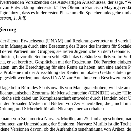
llvertretenden Vorsitzenden des Auswärtigen Ausschusses, der sage, “Ve
in von Entwicklung interessiert.” Der Ökonom Francisco Mayorga erklä
 fügte hinzu, dass es in der ersten Phase um die Speichertanks gehe un
stran, 1. Juli)
gierung
n der älteren Erwachsenen(UNAM) und Regierungsvertreter und verei
e in Managua durch eine Besetzung des Büros des Instituts für Sozial
deren Parteien und Gruppen; sie riefen Jugendliche zu dem Gebäude, u
sten, bevor die Senioren schließlich das Gebäude verließen. Im Verla
, er sei bereit zu Gesprächen mit der Regierung. Die Parteien einigten 
 hatten, um die Berechtigung für eine Rente zu haben, nun eine andere
 Probleme mit der Auszahlung der Renten in lokalen Geldinstituten ge
ügung gestellt werden; und dass UNAM zur Annahme von Beschwerden So
lage beim Büro des Staatsanwalts von Managua erhoben, weil sie am 
icaraguanischen Zentrums für Menschenrechte (CENIDH) sagte: “Hier ha
es drehe sich dabei um Komplizenschaft entweder durch Handeln oder Unt
n in den Sozialen Medien mit Bildern von Zwischenfällen, die „ nicht 
Ordnung und Sicherheit für alle Nicaraguaner zu erhalten.
hemann von Zoilamerica Narvaez Murillo, am 25. Juni abgeschoben, na
bungen zur Unterstützung der Senioren. Narvaez Murillo ist die Tochte
iedene Versionen davon, ob die Aufenthaltsgenehmigung von Ariñez, der 