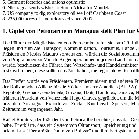
5. Garment factories and unions optimistic
6. Nicaragua sends wishes to South Africa for Mandela
7. US company to dig exploratory oil well off Caribbean Coast
8. 235,000 acres of land reforested since 2007
1. Gipfel von Petrocaribe in Managua stellt Plan für 
Die Führer der Mitgliedstaaten von Petrocaribe trafen sich am 29. Ju
liegen und zum Ziel Transport, Kommunikation, Tourismus, Handel, I
Präsidenten Nicolas Maduro vorgetragen, würden die Sozialprogamme a
von Programmen zu Miracle Augenoperationen in jedem Land und das 
wurde, beschlossen die Führer, ihre Wirtschafts- und Handelsministe
festzuschreiben, diese sollten das Ziel haben, die regionale wirtschaf
Das Treffen wurde von Präsidenten, Premierministern und anderen Fü
der Bolivarischen Allianz für die Völker Unserer Amerikas (ALBA)) 
Republik, Grenada, Guatemala, Guyana, Haiti, Honduras, Jamaica, Ni
früheren Präsident von Venezuela Hugo Chavez gegründet, um die Mitg
bezahlen. Nicaraguas Exporte von Zucker, Rindfleisch, Speiseöl, M
Zeitraum im vergangenen Jahr.
Rafael Ramirez, der Präsident von Petrocaribe berichtet, dass das G
habe. Er erklärte, dass ein System von Öltransport, -speicherung und
bekannt als “ Der größte Traum von Bolivar” und ihre Fertigstellung i