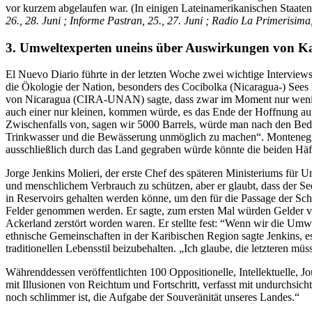
vor kurzem abgelaufen war. (In einigen Lateinamerikanischen Staaten 
26., 28. Juni ; Informe Pastran, 25., 27. Juni ; Radio La Primerisima,
3. Umweltexperten uneins über Auswirkungen von Ka
El Nuevo Diario führte in der letzten Woche zwei wichtige Interview
die Ökologie der Nation, besonders des Cocibolka (Nicaragua-) See
von Nicaragua (CIRA-UNAN) sagte, dass zwar im Moment nur wenige 
auch einer nur kleinen, kommen würde, es das Ende der Hoffnung au
Zwischenfalls von, sagen wir 5000 Barrels, würde man nach den Bed
Trinkwasser und die Bewässerung unmöglich zu machen“. Montenegro b
ausschließlich durch das Land gegraben würde könnte die beiden Häfe
Jorge Jenkins Molieri, der erste Chef des späteren Ministeriums fü
und menschlichem Verbrauch zu schützen, aber er glaubt, dass der See
in Reservoirs gehalten werden könne, um den für die Passage der Sc
Felder genommen werden. Er sagte, zum ersten Mal würden Gelder vo
Ackerland zerstört worden waren. Er stellte fest: “Wenn wir die Um
ethnische Gemeinschaften in der Karibischen Region sagte Jenkins, e
traditionellen Lebensstil beizubehalten. „Ich glaube, die letzteren mü
Währenddessen veröffentlichten 100 Oppositionelle, Intellektuelle, 
mit Illusionen von Reichtum und Fortschritt, verfasst mit undurchsi
noch schlimmer ist, die Aufgabe der Souveränität unseres Landes.“