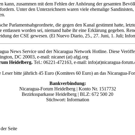
werden kann, zusammen mit dem Fehlen der Anhörung der gesamten Bev
g fordern. Unter den Unterzeichnern waren viele ehemalige Sandinisten
en.
sche Parlamentsabgeordnete, die gegen den Kanal gestimmt hatte, letz
sie entlassen worden sei, niemand habe ihr eine Erklärung gegeben. R
eidung der CSE gewesen. (El Nuevo Diario, 25., 27. Juni, 1. Juli; Inform
agua News Service und der Nicaragua Network Hotline. Diese Veröffentl
gton, DC 20003, e-mail: nicanet (at) afgj.org
rum Heidelberg.
Tel.: 06221-472163, e-mail: info(at)nicaragua-forum.
e Leser bitte jährlich 45 Euro (Komitees 60 Euro) an das Nicaragua-F
Bankverbindung:
Nicaragua-Forum Heidelberg | Konto Nr. 1517732
Bezirkssparkasse Heidelberg | BLZ: 672 500 20
Stichwort: Information
 der Seite