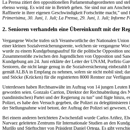
La Prensa zitiert den oppositionellen Parlamentsabgeordneten und ste
ebenso wenig. Es wird nie in Betrieb gehen. Sie sind nur am Ansche
Raffinerie in ihrer eigenen Geschwindigkeit Fortschritte macht,” und
Primerisima, 30. Juni, 1. Juli; La Prensa, 29. Juni, 1. Juli; Informe Pa
2. Senioren verhandeln eine Übereinkunft mit der Re
Vergangene Woche trafen sich Verantwortliche der Nationalen Unio
einer kleinen Sozialversicherungsrente, welchem sie vergangene Woch
wurde zu einem Kundgebungsaufruf für die politische Opposition und 
Zusammenstöße zwischen den Jugendlichen von Opposition und Sandini
Kundgebung am 24. Juni erklärte der Leiter der UNAM, Porfirio Garcia
Senioren, die nicht lange genug in die Sozialversicherung einbezahlt
gemäß ALBA in Empfang zu nehmen, sofern sie nicht mobil sind; dass
und Stöcke (Krücken) für die registrierten 8000 Rentner zur Verf
Unterdessen haben Rechtsanwälte im Auftrag von 14 jungen Leuten K
geworden seien. Gonzalo Carrion, Direktor der Rechtsabteilung des N
(sandinistischen) Partei und der Regierung zu tun” und fügte hinzu, 
Polizei, es habe den Versuch gegeben, die Polizei zu delegitimisiere
der Stellungnahme wird betont, der Auftrag der Polizei sei gewesen, 
Bei einem anderen berichteten Zwischenfall wurde Carlos Ariñez, E
Narvaez geleiteten Zentrums für Internationale Studien an den Kundge
Murillo und Stieftochter von Präsident Daniel Ortega. Es gibt versch