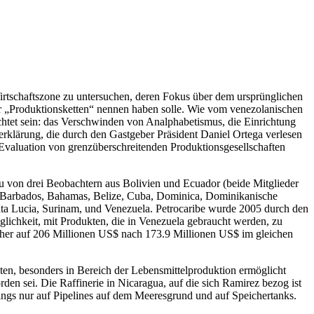
 Wirtschaftszone zu untersuchen, deren Fokus über dem ursprünglichen
er „Produktionsketten“ nennen haben solle. Wie vom venezolanischen
chtet sein: das Verschwinden von Analphabetismus, die Einrichtung
lärung, die durch den Gastgeber Präsident Daniel Ortega verlesen
 Evaluation von grenzüberschreitenden Produktionsgesellschaften
u von drei Beobachtern aus Bolivien und Ecuador (beide Mitglieder
nd Barbados, Bahamas, Belize, Cuba, Dominica, Dominikanische
nta Lucia, Surinam, und Venezuela. Petrocaribe wurde 2005 durch den
lichkeit, mit Produkten, die in Venezuela gebraucht werden, zu
sher auf 206 Millionen US$ nach 173.9 Millionen US$ im gleichen
ten, besonders in Bereich der Lebensmittelproduktion ermöglicht
den sei. Die Raffinerie in Nicaragua, auf die sich Ramirez bezog ist
rdings nur auf Pipelines auf dem Meeresgrund und auf Speichertanks.