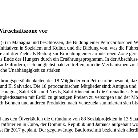
Wirtschaftszone vor
li (?) in Managua und beschlossen, die Bildung einer Petrocaribischen
nitiativen in Sozialem und Kultur, und die Bildung von, was die Führ
uf drei Ziele als Beitrag zur Errichtung einer armutsfreien Zone geri
Ende des Hungers durch ein Ernährungsprogramm. In der Abschlusserk
r aufzufordern, sich möglichst bald zu treffen, um die Mechanismen zur
tliche Unabhängigkeit zu stärken.
hrungspersönlichkeiten der 18 Mitglieder von Petrocaribe besucht, daz
und El Salvador. Die 18 petrocaribischen Mitglieder sind: Antigua u
caragua, Saint Kitts und Nevis, Saint Vincent und die Grenadines, Sa
liedsstaaten mit Erdöl zu günstigen Preisen zu versorgen und der Mög
ilch Bohnen und anderen Produkten nach Venezuela summierten sich bi
eld aus den Ölverkäufen die Gründung von 88 Sozialprojekten in 13 Staa
 –raffinerien in Cuba, der Dominik. Republik und Jamaica aufgebaut wor
st für 2017 geplant. Der gegenwärtige Baufortschritt bezieht sich alle