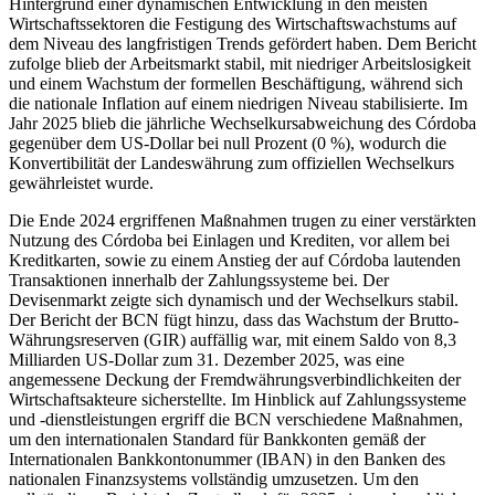
Hintergrund einer dynamischen Entwicklung in den meisten
Wirtschaftssektoren die Festigung des Wirtschaftswachstums auf
dem Niveau des langfristigen Trends gefördert haben. Dem Bericht
zufolge blieb der Arbeitsmarkt stabil, mit niedriger Arbeitslosigkeit
und einem Wachstum der formellen Beschäftigung, während sich
die nationale Inflation auf einem niedrigen Niveau stabilisierte. Im
Jahr 2025 blieb die jährliche Wechselkursabweichung des Córdoba
gegenüber dem US-Dollar bei null Prozent (0 %), wodurch die
Konvertibilität der Landeswährung zum offiziellen Wechselkurs
gewährleistet wurde.
Die Ende 2024 ergriffenen Maßnahmen trugen zu einer verstärkten
Nutzung des Córdoba bei Einlagen und Krediten, vor allem bei
Kreditkarten, sowie zu einem Anstieg der auf Córdoba lautenden
Transaktionen innerhalb der Zahlungssysteme bei. Der
Devisenmarkt zeigte sich dynamisch und der Wechselkurs stabil.
Der Bericht der BCN fügt hinzu, dass das Wachstum der Brutto-
Währungsreserven (GIR) auffällig war, mit einem Saldo von 8,3
Milliarden US-Dollar zum 31. Dezember 2025, was eine
angemessene Deckung der Fremdwährungsverbindlichkeiten der
Wirtschaftsakteure sicherstellte. Im Hinblick auf Zahlungssysteme
und -dienstleistungen ergriff die BCN verschiedene Maßnahmen,
um den internationalen Standard für Bankkonten gemäß der
Internationalen Bankkontonummer (IBAN) in den Banken des
nationalen Finanzsystems vollständig umzusetzen. Um den