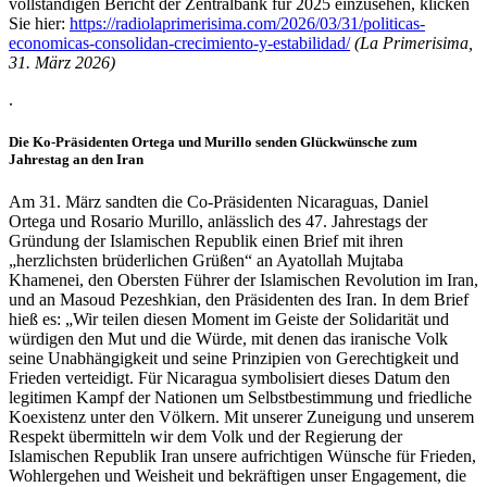
vollständigen Bericht der Zentralbank für 2025 einzusehen, klicken
Sie hier:
https://radiolaprimerisima.com/2026/03/31/politicas-
economicas-consolidan-crecimiento-y-estabilidad/
(La Primerisima,
31. März 2026)
.
Die Ko-Präsidenten Ortega und Murillo senden Glückwünsche zum
Jahrestag an den Iran
Am 31. März sandten die Co-Präsidenten Nicaraguas, Daniel
Ortega und Rosario Murillo, anlässlich des 47. Jahrestags der
Gründung der Islamischen Republik einen Brief mit ihren
„herzlichsten brüderlichen Grüßen“ an Ayatollah Mujtaba
Khamenei, den Obersten Führer der Islamischen Revolution im Iran,
und an Masoud Pezeshkian, den Präsidenten des Iran. In dem Brief
hieß es: „Wir teilen diesen Moment im Geiste der Solidarität und
würdigen den Mut und die Würde, mit denen das iranische Volk
seine Unabhängigkeit und seine Prinzipien von Gerechtigkeit und
Frieden verteidigt. Für Nicaragua symbolisiert dieses Datum den
legitimen Kampf der Nationen um Selbstbestimmung und friedliche
Koexistenz unter den Völkern. Mit unserer Zuneigung und unserem
Respekt übermitteln wir dem Volk und der Regierung der
Islamischen Republik Iran unsere aufrichtigen Wünsche für Frieden,
Wohlergehen und Weisheit und bekräftigen unser Engagement, die