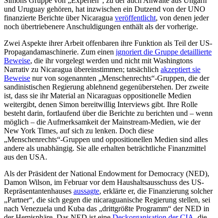
Simons Gruppe von „Experten“, zu der auch Anwälte aus Ungarn
und Uruguay gehören, hat inzwischen ein Dutzend von der UNO
finanzierte Berichte über Nicaragua
veröffentlicht
, von denen jeder
noch übertriebenere Anschuldigungen enthält als der vorherige.
Zwei Aspekte ihrer Arbeit offenbaren ihre Funktion als Teil der US-
Propagandamaschinerie. Zum einen
ignoriert die Gruppe detaillierte
Beweise
, die ihr vorgelegt werden und nicht mit Washingtons
Narrativ zu Nicaragua übereinstimmen; tatsächlich
akzeptiert sie
Beweise
nur von sogenannten „Menschenrechts“-Gruppen, die der
sandinistischen Regierung ablehnend gegenüberstehen. Der zweite
ist, dass sie ihr Material an Nicaraguas oppositionelle Medien
weitergibt, denen Simon bereitwillig Interviews gibt. Ihre Rolle
besteht darin, fortlaufend über die Berichte zu berichten und – wenn
möglich – die Aufmerksamkeit der Mainstream-Medien, wie der
New York Times, auf sich zu lenken. Doch diese
„Menschenrechts“-Gruppen und oppositionellen Medien sind alles
andere als unabhängig. Sie alle erhalten beträchtliche Finanzmittel
aus den USA.
Als der Präsident der National Endowment for Democracy (NED),
Damon Wilson, im Februar vor dem Haushaltsausschuss des US-
Repräsentantenhauses
aussagte
, erklärte er, die Finanzierung solcher
„Partner“, die sich gegen die nicaraguanische Regierung stellen, sei
nach Venezuela und Kuba das „drittgrößte Programm“ der NED in
der Hemisphäre. Das NED ist eine
Deckorganisation der CIA
, die