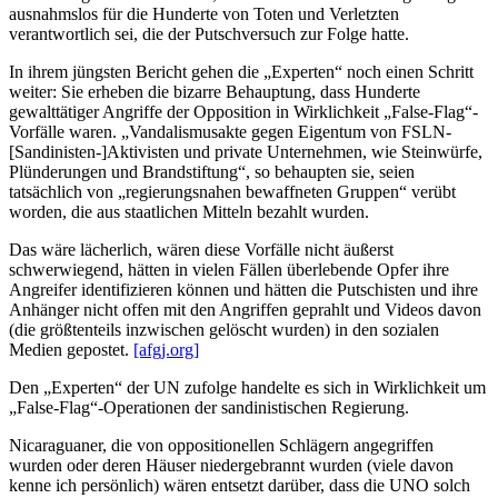
ausnahmslos für die Hunderte von Toten und Verletzten
verantwortlich sei, die der Putschversuch zur Folge hatte.
In ihrem jüngsten Bericht gehen die „Experten“ noch einen Schritt
weiter: Sie erheben die bizarre Behauptung, dass Hunderte
gewalttätiger Angriffe der Opposition in Wirklichkeit „False-Flag“-
Vorfälle waren. „Vandalismusakte gegen Eigentum von FSLN-
[Sandinisten-]Aktivisten und private Unternehmen, wie Steinwürfe,
Plünderungen und Brandstiftung“, so behaupten sie, seien
tatsächlich von „regierungsnahen bewaffneten Gruppen“ verübt
worden, die aus staatlichen Mitteln bezahlt wurden.
Das wäre lächerlich, wären diese Vorfälle nicht äußerst
schwerwiegend, hätten in vielen Fällen überlebende Opfer ihre
Angreifer identifizieren können und hätten die Putschisten und ihre
Anhänger nicht offen mit den Angriffen geprahlt und Videos davon
(die größtenteils inzwischen gelöscht wurden) in den sozialen
Medien gepostet.
[afgj.org]
Den „Experten“ der UN zufolge handelte es sich in Wirklichkeit um
„False-Flag“-Operationen der sandinistischen Regierung.
Nicaraguaner, die von oppositionellen Schlägern angegriffen
wurden oder deren Häuser niedergebrannt wurden (viele davon
kenne ich persönlich) wären entsetzt darüber, dass die UNO solch