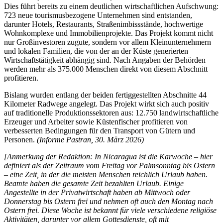
Dies führt bereits zu einem deutlichen wirtschaftlichen Aufschwung:
723 neue tourismusbezogene Unternehmen sind entstanden,
darunter Hotels, Restaurants, Straßenimbissstände, hochwertige
Wohnkomplexe und Immobilienprojekte. Das Projekt kommt nicht
nur Großinvestoren zugute, sondern vor allem Kleinunternehmern
und lokalen Familien, die von der an der Küste generierten
Wirtschaftstätigkeit abhängig sind. Nach Angaben der Behörden
werden mehr als 375.000 Menschen direkt von diesem Abschnitt
profitieren.
Bislang wurden entlang der beiden fertiggestellten Abschnitte 44
Kilometer Radwege angelegt. Das Projekt wirkt sich auch positiv
auf traditionelle Produktionssektoren aus: 12.750 landwirtschaftliche
Erzeuger und Arbeiter sowie Küstenfischer profitieren von
verbesserten Bedingungen für den Transport von Gütern und
Personen.
(Informe Pastran, 30. März 2026)
[Anmerkung der Redaktion: In Nicaragua ist die Karwoche – hier
definiert als der Zeitraum vom Freitag vor Palmsonntag bis Ostern
– eine Zeit, in der die meisten Menschen reichlich Urlaub haben.
Beamte haben die gesamte Zeit bezahlten Urlaub. Einige
Angestellte in der Privatwirtschaft haben ab Mittwoch oder
Donnerstag bis Ostern frei und nehmen oft auch den Montag nach
Ostern frei. Diese Woche ist bekannt für viele verschiedene religiöse
Aktivitäten, darunter vor allem Gottesdienste, oft mit