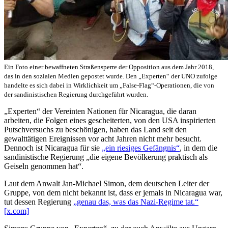
Ein Foto einer bewaffneten Straßensperre der Opposition aus dem Jahr 2018,
das in den sozialen Medien gepostet wurde. Den „Experten“ der UNO zufolge
handelte es sich dabei in Wirklichkeit um „False-Flag“-Operationen, die von
der sandinistischen Regierung durchgeführt wurden.
„Experten“ der Vereinten Nationen für Nicaragua, die daran
arbeiten, die Folgen eines gescheiterten, von den USA inspirierten
Putschversuchs zu beschönigen, haben das Land seit den
gewalttätigen Ereignissen vor acht Jahren nicht mehr besucht.
Dennoch ist Nicaragua für sie
„ein riesiges Gefängnis“
, in dem die
sandinistische Regierung „die eigene Bevölkerung praktisch als
Geiseln genommen hat“.
Laut dem Anwalt Jan-Michael Simon, dem deutschen Leiter der
Gruppe, von dem nicht bekannt ist, dass er jemals in Nicaragua war,
tut dessen Regierung
„genau das, was das Nazi-Regime tat.“
[x.com]