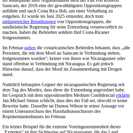
Im Mittelpunkt ihrer Argumentation steht der Fall von Roberto
Samcam, der 2018 eine der gewalttätigsten Oppositionsgruppen
anführte und nach Costa Rica floh, um einer Verhaftung zu
entgehen. Er wurde im Juni 2025 ermordet, doch trotz
umfangreicher Bemühungen
von Oppositionsgruppen, die
sandinistische Regierung für seine Ermordung verantwortlich zu
machen, haben die Behörden seitdem fünf Costa-Ricaner
festgenommen.
Im Februar
gaben
die costaricanischen Behörden bekannt, dass „alle
Personen, die mit dem Mord an Samcam in Verbindung stehen,
festgenommen wurden“; keiner von ihnen war Nicaraguaner oder
stand offenbar in Verbindung mit Nicaragua. Es gab jedoch
Hinweise darauf, dass der Mord im Zusammenhang mit Drogen
stand.
Natürlich behaupten Gegner der nicaraguanischen Regierung seit
dem Tag des Mordes, dass diese die Ermordung angeordnet habe.
Im Gespräch mit dem oppositionellen Medium Confidencial
erklärte
Jan-Michael Simon schlicht, dass dies der Fall sei, obwohl er keine
Beweise hatte. Dasselbe tat Damon Wilson in seiner Aussage vor
einem Unterausschuss des Haushaltsausschusses des
Repräsentantenhauses im Februar.
Ein letztes Beispiel für die extreme Voreingenommenheit dieser
„Experten“ ist ihre Sichtweise auf Nicaraguaner, die das Land