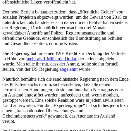
offensichtliche Lügen veröffentlicht hat.
Der neue Bericht behauptet zudem, dass „öffentliche Gelder“ von
sozialen Projekten abgezweigt wurden, um die Gewalt von 2018 zu
unterdrücken, als handele es sich dabei um ein Fehlverhalten seitens
der Regierung. Doch natürlich verursachten drei Monate
gewalttätiger Angriffe auf Polizei, Regierungsangestellte und
öffentliche Gebäude, einschließlich der Brandstiftung an Schulen
und Gesundheitszentren, enorme Kosten.
Die Regierung bat um einen IWF-Kredit zur Deckung der Verluste
in Höhe von
mehr als 1 Milliarde Dollar
, der jedoch abgelehnt
wurde. Man teilte ihr mit, dass der Antrag, sollte sie ihn formell
stellen, von der US-Regierung
abgelehnt
würde.
Natürlich bemühte sich die sandinistische Regierung nach dem Ende
des Putschversuchs darum, sicherzustellen, dass alle neuen
terroristischen Handlungen, ob sie nun innerhalb Nicaraguas oder
im Ausland angestiftet wurden, aufgedeckt und, wenn möglich,
gestoppt werden. Eine solche Reaktion wäre in jedem zivilisierten
Land zu erwarten. Für die „Expertengruppe“ hat sich dies jedoch zu
einem „transnationalen Überwachungs- und
Geheimdienstnetzwerk“ gewandelt, das Attentate im Ausland
verübt.