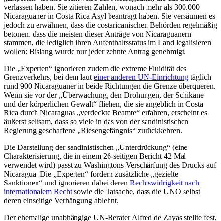
verlassen haben. Sie zitieren Zahlen, wonach mehr als 300.000
Nicaraguaner in Costa Rica Asyl beantragt haben. Sie versäumen es
jedoch zu erwähnen, dass die costaricanischen Behörden regelmäßig
betonen, dass die meisten dieser Anträge von Nicaraguanern
stammen, die lediglich ihren Aufenthaltsstatus im Land legalisieren
wollen: Bislang wurde nur jeder zehnte Antrag genehmigt.
Die „Experten“ ignorieren zudem die extreme Fluidität des
Grenzverkehrs, bei dem laut
einer anderen UN-Einrichtung
täglich
rund 900 Nicaraguaner in beide Richtungen die Grenze überqueren.
Wenn sie vor der „Überwachung, den Drohungen, der Schikane
und der körperlichen Gewalt“ fliehen, die sie angeblich in Costa
Rica durch Nicaraguas „verdeckte Beamte“ erfahren, erscheint es
äußerst seltsam, dass so viele in das von der sandinistischen
Regierung geschaffene „Riesengefängnis“ zurückkehren.
Die Darstellung der sandinistischen „Unterdrückung“ (eine
Charakterisierung, die in einem 26-seitigen Bericht 42 Mal
verwendet wird) passt zu Washingtons Verschärfung des Drucks auf
Nicaragua. Die „Experten“ fordern zusätzliche „gezielte
Sanktionen“ und ignorieren dabei deren
Rechtswidrigkeit nach
internationalem Recht
sowie die Tatsache, dass die UNO selbst
deren einseitige Verhängung ablehnt.
Der ehemalige unabhängige UN-Berater Alfred de Zayas stellte fest,