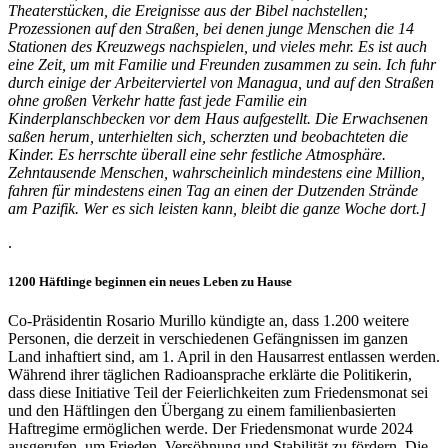
Theaterstücken, die Ereignisse aus der Bibel nachstellen;
Prozessionen auf den Straßen, bei denen junge Menschen die 14
Stationen des Kreuzwegs nachspielen, und vieles mehr. Es ist auch
eine Zeit, um mit Familie und Freunden zusammen zu sein. Ich fuhr
durch einige der Arbeiterviertel von Managua, und auf den Straßen
ohne großen Verkehr hatte fast jede Familie ein
Kinderplanschbecken vor dem Haus aufgestellt. Die Erwachsenen
saßen herum, unterhielten sich, scherzten und beobachteten die
Kinder. Es herrschte überall eine sehr festliche Atmosphäre.
Zehntausende Menschen, wahrscheinlich mindestens eine Million,
fahren für mindestens einen Tag an einen der Dutzenden Strände
am Pazifik. Wer es sich leisten kann, bleibt die ganze Woche dort.]
.
1200 Häftlinge beginnen ein neues Leben zu Hause
Co-Präsidentin Rosario Murillo kündigte an, dass 1.200 weitere
Personen, die derzeit in verschiedenen Gefängnissen im ganzen
Land inhaftiert sind, am 1. April in den Hausarrest entlassen werden.
Während ihrer täglichen Radioansprache erklärte die Politikerin,
dass diese Initiative Teil der Feierlichkeiten zum Friedensmonat sei
und den Häftlingen den Übergang zu einem familienbasierten
Haftregime ermöglichen werde. Der Friedensmonat wurde 2024
ausgerufen, um Frieden, Versöhnung und Stabilität zu fördern. Die