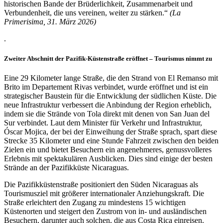
historischen Bande der Brüderlichkeit, Zusammenarbeit und
Verbundenheit, die uns vereinen, weiter zu stärken.“
(La
Primerisima, 31. März 2026)
.
Zweiter Abschnitt der Pazifik-Küstenstraße eröffnet – Tourismus nimmt zu
Eine 29 Kilometer lange Straße, die den Strand von El Remanso mit
Brito im Departement Rivas verbindet, wurde eröffnet und ist ein
strategischer Baustein für die Entwicklung der südlichen Küste. Die
neue Infrastruktur verbessert die Anbindung der Region erheblich,
indem sie die Strände von Tola direkt mit denen von San Juan del
Sur verbindet. Laut dem Minister für Verkehr und Infrastruktur,
Óscar Mojica, der bei der Einweihung der Straße sprach, spart diese
Strecke 35 Kilometer und eine Stunde Fahrzeit zwischen den beiden
Zielen ein und bietet Besuchern ein angenehmeres, genussvolleres
Erlebnis mit spektakulären Ausblicken. Dies sind einige der besten
Strände an der Pazifikküste Nicaraguas.
Die Pazifikküstenstraße positioniert den Süden Nicaraguas als
Tourismusziel mit größerer internationaler Anziehungskraft. Die
Straße erleichtert den Zugang zu mindestens 15 wichtigen
Küstenorten und steigert den Zustrom von in- und ausländischen
Besuchern, darunter auch solchen, die aus Costa Rica einreisen.