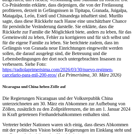
Co-Präsidentin erklärte, dass diejenigen, die von der Freilassung
profitieren, derzeit in Gefängnissen in Tipitapa, Granada, Juigalpa,
Matagalpa, León, Estelí und Chinandega inhaftiert sind. Murillo
sagte, dass diese Rückkehr nach Hause eine unschätzbare Chance
für persönliche Veränderung darstelle. Sie erklärte, dass die
Rückkehr zur Familie die Möglichkeit biete, anders zu leben, für das
Gemeinwohl zu leben, Fehler zu korrigieren und für sich selbst und
für die eigene Familie zu leben. Sie berichtete zudem, dass im
Gefängnis von Granada neue Einrichtungen eingeweiht werden
sollen, die darauf ausgelegt sind, die Betreuung und die
Lebensbedingungen der dort noch untergebrachten Insassen zu
verbessern. Siehe Foto:
https://radiolaprimerisima.com/2026/03/30/nuevo-regimen-
carcelario-para-mil-200-reos/
(La Primerisima, 30. März 2026)
Nicaragua und China heben Zölle auf
Die Regierungen Nicaraguas und der Volksrepublik China
unterzeichneten am 30. März ein Abkommen zur Aufhebung von
Zöllen, zusätzlich zu den Zollpräferenzen, die im am 1. Januar 2024
in Kraft getretenen Freihandelsabkommen enthalten sind.
Vertreter beider Nationen waren sich einig, dass dieses Abkommen
mit der politischen Vision beider Regierungen im Einklang steht und