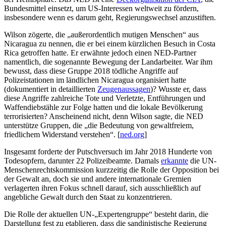
Bundesmittel einsetzt, um US-Interessen weltweit zu fördern,
insbesondere wenn es darum geht, Regierungswechsel anzustiften.
Wilson zögerte, die „außerordentlich mutigen Menschen“ aus
Nicaragua zu nennen, die er bei einem kürzlichen Besuch in Costa
Rica getroffen hatte. Er erwähnte jedoch einen NED-Partner
namentlich, die sogenannte Bewegung der Landarbeiter. War ihm
bewusst, dass diese Gruppe 2018 tödliche Angriffe auf
Polizeistationen im ländlichen Nicaragua organisiert hatte
(dokumentiert in detaillierten
Zeugenaussagen
)? Wusste er, dass
diese Angriffe zahlreiche Tote und Verletzte, Entführungen und
Waffendiebstähle zur Folge hatten und die lokale Bevölkerung
terrorisierten? Anscheinend nicht, denn Wilson sagte, die NED
unterstütze Gruppen, die „die Bedeutung von gewaltfreiem,
friedlichem Widerstand verstehen“. [
ned.org
]
Insgesamt forderte der Putschversuch im Jahr 2018 Hunderte von
Todesopfern, darunter 22 Polizeibeamte. Damals
erkannte
die UN-
Menschenrechtskommission kurzzeitig die Rolle der Opposition bei
der Gewalt an, doch sie und andere internationale Gremien
verlagerten ihren Fokus schnell darauf, sich ausschließlich auf
angebliche Gewalt durch den Staat zu konzentrieren.
Die Rolle der aktuellen UN-„Expertengruppe“ besteht darin, die
Darstellung fest zu etablieren, dass die sandinistische Regierung