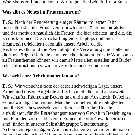
Workshops zu Frauenthemen. Wir fragten die Leiterin Erika Solis
Was gibt es Neues im Frauenzentrum?
E. S.:
Nach der Renovierung einiger Räume im letzten Jahr
präsentiert sich das Frauenzentrum wieder schöner und attraktiver
und das motiviert natürlich die Frauen, die hier arbeiten, und die, die
zu uns kommen. Die Anschaffung eines Laptops und eines
Beamers1) erleichtern ebenfalls unsere Arbeit, da die
Rechtsanwältin und die Psychologin die Verwaltung ihrer Fälle und
die zugehörigen Berichte damit erstellen können. Für die Workshops
zu Frauenthemen können wir damit Materialien erstellen und Bilder
oder Informationen sowie kurze Videos oder Filme zeigen.
Wie sieht eure Arbeit momentan aus?
E. S.:
Wir versuchen trotz der derzeit schwierigen Lage, unsere
Arbeit und unsere Angebote aufrecht zu erhalten und auszuweiten.
Wir schaffen Räume zur Begegnung und zum Austausch. Dabei ist
es uns wichtig, Frauen und Mädchen zu helfen, ihre Fähigkeiten
und ihr Selbstbewusstsein zu stärken, sie über ihre Rechte
aufzuklären, für die Entstehungsmuster von Gewalt in Beziehungen
und Familien zu sensibilisieren. Frauen, die von Gewalt betroffen
sind, finden in unserer Selbsthilfegruppe Unterstützung.
Neben den regelmäßigen Workshops haben wir am internationalen
Frauentag eine Aktivität hier im Frauenzentrum durchgeführt, an der