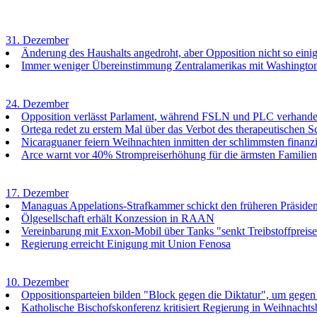
31. Dezember
Änderung des Haushalts angedroht, aber Opposition nicht so eini
Immer weniger Übereinstimmung Zentralamerikas mit Washingto
24. Dezember
Opposition verlässt Parlament, während FSLN und PLC verhande
Ortega redet zu erstem Mal über das Verbot des therapeutischen 
Nicaraguaner feiern Weihnachten inmitten der schlimmsten finanzie
Arce warnt vor 40% Strompreiserhöhung für die ärmsten Familien
17. Dezember
Managuas Appelations-Strafkammer schickt den früheren Präside
Ölgesellschaft erhält Konzession in RAAN
Vereinbarung mit Exxon-Mobil über Tanks "senkt Treibstoffpreis
Regierung erreicht Einigung mit Union Fenosa
10. Dezember
Oppositionsparteien bilden "Block gegen die Diktatur", um geg
Katholische Bischofskonferenz kritisiert Regierung in Weihnachts