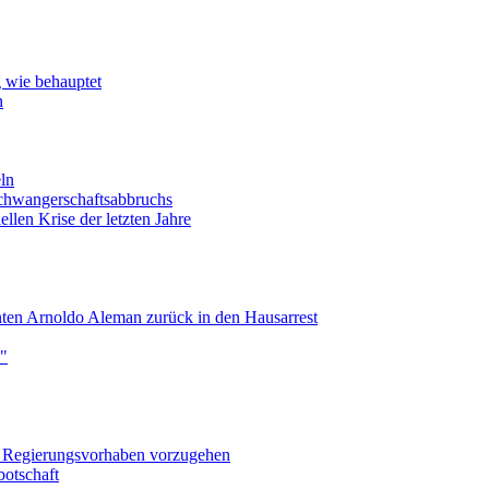
g wie behauptet
n
ln
Schwangerschaftsabbruchs
llen Krise der letzten Jahre
nten Arnoldo Aleman zurück in den Hausarrest
e"
en Regierungsvorhaben vorzugehen
botschaft