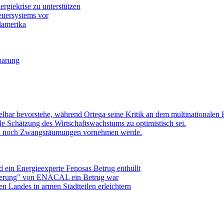
ergiekrise zu unterstützen
euersystems vor
elamerika
barung
bar bevorstehe, während Ortega seine Kritik an dem multinationalen K
lle Schätzung des Wirtschaftswachstums zu optimistisch sei.
ren noch Zwangsräumungen vornehmen werde.
ein Energieexperte Fenosas Betrug enthüllt
isierung" von ENACAL ein Betrug war
n Landes in armen Stadtteilen erleichtern