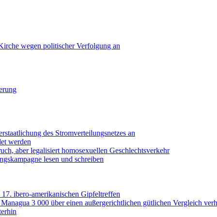
irche wegen politischer Verfolgung an
erung
rstaatlichung des Stromverteilungsnetzes an
det werden
uch, aber legalisiert homosexuellen Geschlechtsverkehr
ungskampagne lesen und schreiben
7. ibero-amerikanischen Gipfeltreffen
 Managua 3 000 über einen außergerichtlichen gütlichen Vergleich ver
terhin