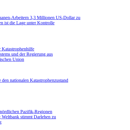
nanen-Arbeitern 3,3 Millionen US-Dollar zu
n ist die Lage unter Kontrolle
r Katastrophenhilfe
stems und der Regierung aus
ischen Union
le den nationalen Katastrophenzustand
nördlichen Pazifik-Regionen
; Weltbank stimmt Darlehen zu
g