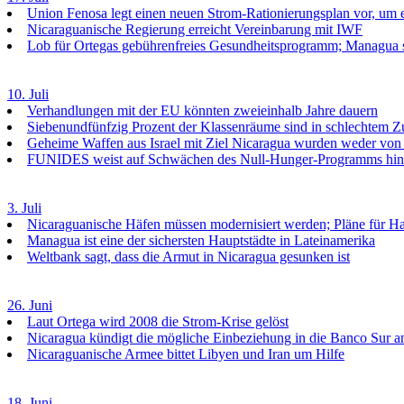
Union Fenosa legt einen neuen Strom-Rationierungsplan vor, um 
Nicaraguanische Regierung erreicht Vereinbarung mit IWF
Lob für Ortegas gebührenfreies Gesundheitsprogramm; Managua sol
10. Juli
Verhandlungen mit der EU könnten zweieinhalb Jahre dauern
Siebenundfünfzig Prozent der Klassenräume sind in schlechtem Z
Geheime Waffen aus Israel mit Ziel Nicaragua wurden weder von 
FUNIDES weist auf Schwächen des Null-Hunger-Programms hin
3. Juli
Nicaraguanische Häfen müssen modernisiert werden; Pläne für 
Managua ist eine der sichersten Hauptstädte in Lateinamerika
Weltbank sagt, dass die Armut in Nicaragua gesunken ist
26. Juni
Laut Ortega wird 2008 die Strom-Krise gelöst
Nicaragua kündigt die mögliche Einbeziehung in die Banco Sur a
Nicaraguanische Armee bittet Libyen und Iran um Hilfe
18. Juni