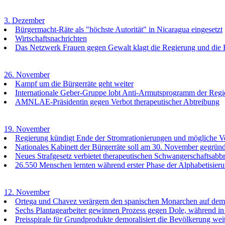
3. Dezember
Bürgermacht-Räte als "höchste Autorität" in Nicaragua eingesetzt
Wirtschaftsnachrichten
Das Netzwerk Frauen gegen Gewalt klagt die Regierung und die K
26. November
Kampf um die Bürgerräte geht weiter
Internationale Geber-Gruppe lobt Anti-Armutsprogramm der Regi
AMNLAE-Präsidentin gegen Verbot therapeutischer Abtreibung
19. November
Regierung kündigt Ende der Stromrationierungen und mögliche Ve
Nationales Kabinett der Bürgerräte soll am 30. November gegrün
Neues Strafgesetz verbietet therapeutischen Schwangerschaftsabbr
26.550 Menschen lernten während erster Phase der Alphabetisier
12. November
Ortega und Chavez verärgern den spanischen Monarchen auf dem 1
Sechs Plantagearbeiter gewinnen Prozess gegen Dole, während in
Preisspirale für Grundprodukte demoralisiert die Bevölkerung wei