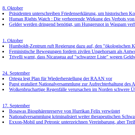
8. Oktober
Präsidenten unterschreiben Friedenserklärung, um historischen Ko
Human Rights Watch : Die verheerende Wirkung des Verbots vo
Gelder werden dringend benötigt, um Hungersnot in Waspam ver
1. Oktober
Humboldt-Zentrum ruft Regierung dazu auf, den "ökologischen Ka
Feministische Bewegungen fordern zivilen Ungehorsam als Antwo
Trivelli warnt, dass Nicaragua auf "schwarzer Liste" wegen Gel
24. September
Ortega legt Plan für Wiederherstellung der RAAN vor
Papst gratuliert Nationalversammlung zur Aufrechterhaltung des 
Wolkenbruchartige Regenfälle verursachen im Norden schwere Übe
17. September
Bosawas Biosphärenreserve von Hurrikan Felix verwüstet
Nationalversammlung kriminalisiert weiter therapeutischen Schw
Exxon-Mobil und Petronic unterzeichnen Vereinbarung, aber Trei