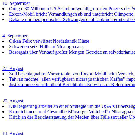
10. September
Ortega: 30 Millionen US-$ sind notwendig, um den Prozess des
Exxon-Mobil bricht Verhandlungen ab und unterbricht Ölimporte
Debatte um therapeutischen Schwangerschaftsabbruch erhitzt di
4. September
Orkan Felix verwüstet Nordatlantik-Küste
Schweden setzt Hilfe an Nicaragua aus
Besorgnis über Verkauf großer Mengen Getreide an salvadoriani
27. August
Zoll beschlagnahmt Vorratstanks von Exxon Mobil beim Versuch
Taiwan möchte "allen verfügbaren nicaraguanischen Kaffee" impo
Justizkomitee veröffentlicht Bericht über Entwurf zur Reformieru
20. August
Die Regierung arbeitet an einer Strategie um die USA zu überze
Exportchancen und Gesundheitsfürsorge: Vorteile für Nicaragua
Kritik an der Berichterstattung der Medien über Fälle sexueller Üb
13. August