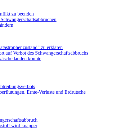
nflikt zu beenden
n Schwangerschaftsabbrüchen
hindern
tastrophenzustand" zu erklären
rt auf Verbot des Schwangerschaftsabbruchs
dwäsche landen könnte
Abtreibungsverbots
rflutungen, Ernte-Verluste und Erdrutsche
angerschaftsabbruch
bstoff wird knapper