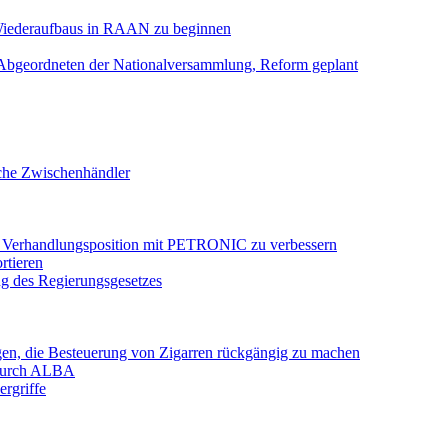
 Wiederaufbaus in RAAN zu beginnen
e Abgeordneten der Nationalversammlung, Reform geplant
sche Zwischenhändler
, Verhandlungsposition mit PETRONIC zu verbessern
rtieren
ng des Regierungsgesetzes
ugen, die Besteuerung von Zigarren rückgängig zu machen
 durch ALBA
ergriffe