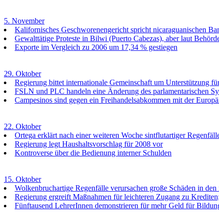
5. November
Kalifornisches Geschworenengericht spricht nicaraguanischen Ba
Gewalttätige Proteste in Bilwi (Puerto Cabezas), aber laut Behörde
Exporte im Vergleich zu 2006 um 17,34 % gestiegen
29. Oktober
Regierung bittet internationale Gemeinschaft um Unterstützung fü
FSLN und PLC handeln eine Änderung des parlamentarischen Sy
Campesinos sind gegen ein Freihandelsabkommen mit der Europä
22. Oktober
Ortega erklärt nach einer weiteren Woche sintflutartiger Regenfäl
Regierung legt Haushaltsvorschlag für 2008 vor
Kontroverse über die Bedienung interner Schulden
15. Oktober
Wolkenbruchartige Regenfälle verursachen große Schäden in den 
Regierung ergreift Maßnahmen für leichteren Zugang zu Krediten
Fünftausend LehrerInnen demonstrieren für mehr Geld für Bildun